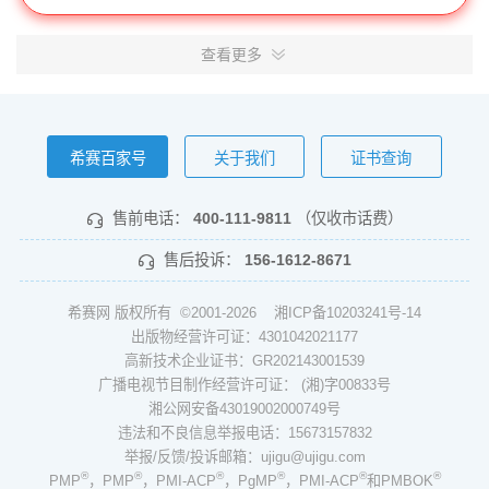
查看更多
希赛百家号
关于我们
证书查询
售前电话：
400-111-9811
（仅收市话费）
售后投诉：
156-1612-8671
希赛网 版权所有 ©2001-2026
湘ICP备10203241号-14
出版物经营许可证：4301042021177
高新技术企业证书：GR202143001539
广播电视节目制作经营许可证： (湘)字00833号
湘公网安备43019002000749号
违法和不良信息举报电话：15673157832
举报/反馈/投诉邮箱：ujigu@ujigu.com
®
®
®
®
®
®
PMP
，PMP
，PMI-ACP
，PgMP
，PMI-ACP
和PMBOK