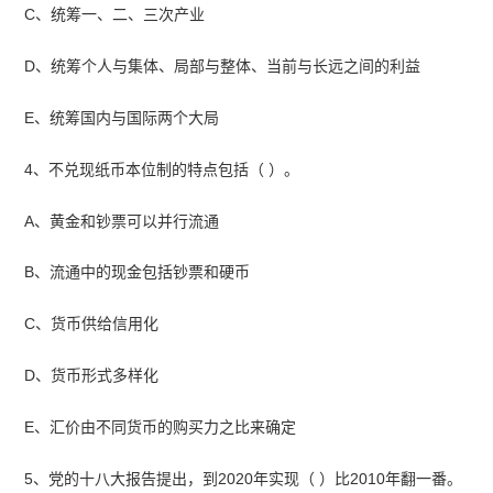
C、统筹一、二、三次产业
D、统筹个人与集体、局部与整体、当前与长远之间的利益
E、统筹国内与国际两个大局
4、不兑现纸币本位制的特点包括（ ）。
A、黄金和钞票可以并行流通
B、流通中的现金包括钞票和硬币
C、货币供给信用化
D、货币形式多样化
E、汇价由不同货币的购买力之比来确定
5、党的十八大报告提出，到2020年实现（ ）比2010年翻一番。