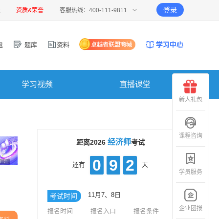
登录
报
资质&荣誉
客服热线：400-111-9811
包
题库
资料
学习视频
直播课堂
新人礼包
课程咨询
经济师
距离2026
考试
0
9
2
广告
还有
天
学员服务
11月7、8日
考试时间
企业团报
报名时间
报名入口
报名条件