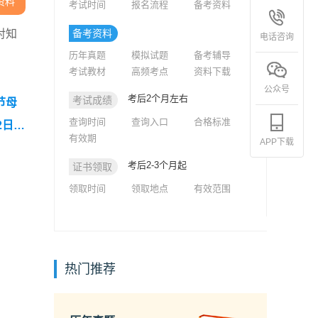
资料
考试时间
报名流程
备考资料
对知
备考资料
电话咨询
历年真题
模拟试题
备考辅导
考试教材
高频考点
资料下载
公众号
考后2个月左右
考试成绩
节母
查询时间
查询入口
合格标准
2日下
有效期
APP下载
考后2-3个月起
证书领取
领取时间
领取地点
有效范围
热门推荐