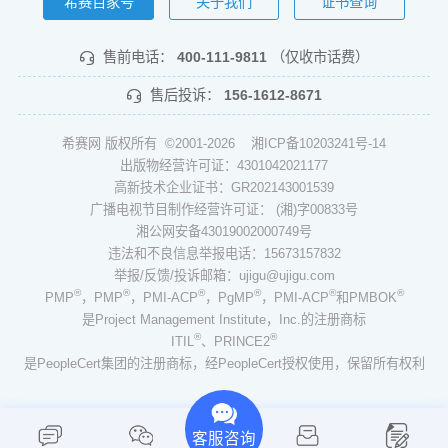
希赛百家号
关于我们
证书查询
售前电话：
400-111-9811
（仅收市话费）
售后投诉：
156-1612-8671
希赛网 版权所有 ©2001-2026
湘ICP备10203241号-14
出版物经营许可证：4301042021177
高新技术企业证书：GR202143001539
广播电视节目制作经营许可证： (湘)字00833号
湘公网安备43019002000749号
违法和不良信息举报电话：15673157832
举报/反馈/投诉邮箱：ujigu@ujigu.com
®
®
®
®
®
®
PMP
，PMP
，PMI-ACP
，PgMP
，PMI-ACP
和PMBOK
是Project Management Institute，Inc.的注册商标
®
®
ITIL
、PRINCE2
是PeopleCert集团的注册商标，经PeopleCert授权使用，保留所有权利
客服咨询