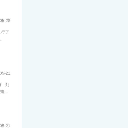
05-28
进行了
。
05-21
题、判
知框
05-21