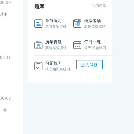
06-30
我的题库
题库
以中
章节练习
模拟考场
章节专项突破
海量免费试题
历年真题
每日一练
真题实战演练
每天10题练习
06-11
习题练习
进入做题
核心知识点练习
06-09
，并