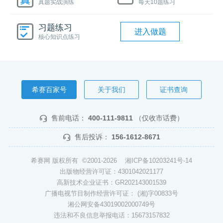
真题实战演练
每天10题练习
习题练习
进入做题
核心知识点练习
希赛百家号
关于我们
证书查询
售前电话：
400-111-9811
（仅收市话费）
售后投诉：
156-1612-8671
希赛网 版权所有 ©2001-2026
湘ICP备10203241号-14
出版物经营许可证：4301042021177
高新技术企业证书：GR202143001539
广播电视节目制作经营许可证： (湘)字00833号
湘公网安备43019002000749号
违法和不良信息举报电话：15673157832