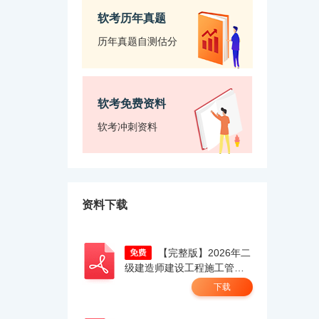
软考历年真题
历年真题自测估分
软考免费资料
软考冲刺资料
资料下载
【完整版】2026年二
级建造师建设工程施工管理
真题答案及解析（考生回忆
下载
版）.pdf