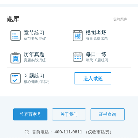
题库
我的题库
章节练习
模拟考场
章节专项突破
海量免费试题
历年真题
每日一练
真题实战演练
每天10题练习
习题练习
进入做题
核心知识点练习
希赛百家号
关于我们
证书查询
售前电话：
400-111-9811
（仅收市话费）