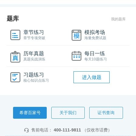
题库
我的题库
章节练习
模拟考场
章节专项突破
海量免费试题
历年真题
每日一练
真题实战演练
每天10题练习
习题练习
进入做题
核心知识点练习
希赛百家号
关于我们
证书查询
售前电话：
400-111-9811
（仅收市话费）