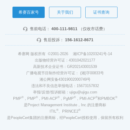
希赛百家号
关于我们
证书查询
售前电话：
400-111-9811
（仅收市话费）
售后投诉：
156-1612-8671
希赛网 版权所有 ©2001-2026
湘ICP备10203241号-14
出版物经营许可证：4301042021177
高新技术企业证书：GR202143001539
广播电视节目制作经营许可证： (湘)字00833号
湘公网安备43019002000749号
违法和不良信息举报电话：15673157832
举报/反馈/投诉邮箱：ujigu@ujigu.com
®
®
®
®
®
®
PMP
，PMP
，PMI-ACP
，PgMP
，PMI-ACP
和PMBOK
是Project Management Institute，Inc.的注册商标
®
®
ITIL
、PRINCE2
是PeopleCert集团的注册商标，经PeopleCert授权使用，保留所有权利