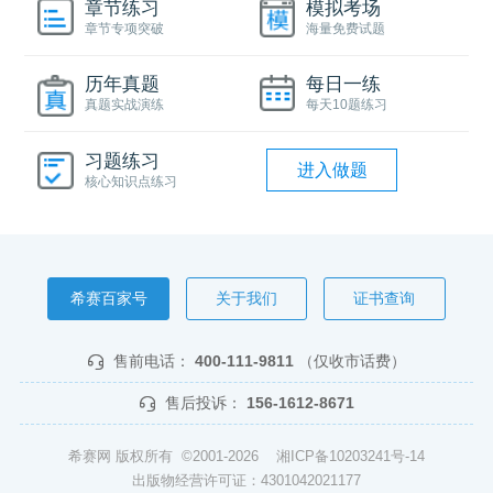
章节练习
模拟考场
章节专项突破
海量免费试题
历年真题
每日一练
真题实战演练
每天10题练习
习题练习
进入做题
核心知识点练习
希赛百家号
关于我们
证书查询
售前电话：
400-111-9811
（仅收市话费）
售后投诉：
156-1612-8671
希赛网 版权所有 ©2001-2026
湘ICP备10203241号-14
出版物经营许可证：4301042021177