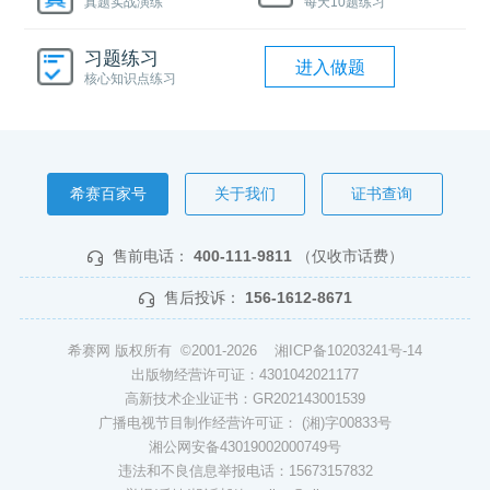
真题实战演练
每天10题练习
习题练习
进入做题
核心知识点练习
希赛百家号
关于我们
证书查询
售前电话：
400-111-9811
（仅收市话费）
售后投诉：
156-1612-8671
希赛网 版权所有 ©2001-2026
湘ICP备10203241号-14
出版物经营许可证：4301042021177
高新技术企业证书：GR202143001539
广播电视节目制作经营许可证： (湘)字00833号
湘公网安备43019002000749号
违法和不良信息举报电话：15673157832