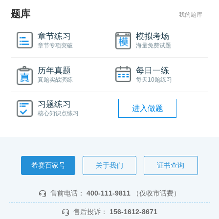
题库
我的题库
章节练习
模拟考场
章节专项突破
海量免费试题
历年真题
每日一练
真题实战演练
每天10题练习
习题练习
进入做题
核心知识点练习
希赛百家号
关于我们
证书查询
售前电话：
400-111-9811
（仅收市话费）
售后投诉：
156-1612-8671