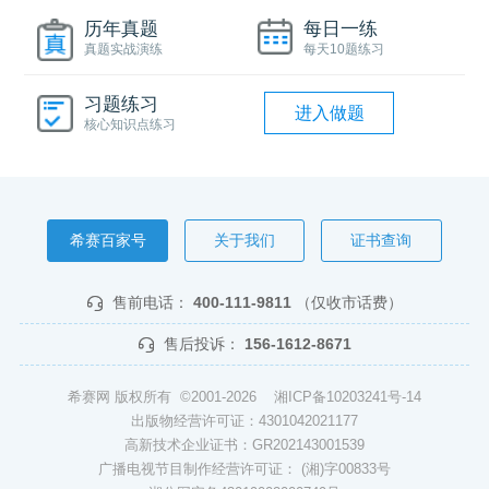
历年真题
每日一练
真题实战演练
每天10题练习
习题练习
进入做题
核心知识点练习
希赛百家号
关于我们
证书查询
售前电话：
400-111-9811
（仅收市话费）
售后投诉：
156-1612-8671
希赛网 版权所有 ©2001-2026
湘ICP备10203241号-14
出版物经营许可证：4301042021177
高新技术企业证书：GR202143001539
广播电视节目制作经营许可证： (湘)字00833号