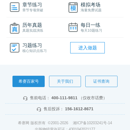
章节练习
模拟考场
章节专项突破
海量免费试题
历年真题
每日一练
真题实战演练
每天10题练习
习题练习
进入做题
核心知识点练习
希赛百家号
关于我们
证书查询
售前电话：
400-111-9811
（仅收市话费）
售后投诉：
156-1612-8671
希赛网 版权所有 ©2001-2026
湘ICP备10203241号-14
出版物经营许可证：4301042021177