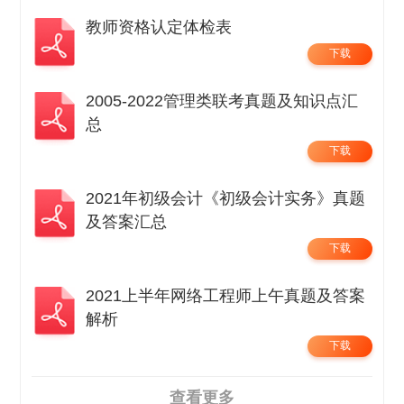
教师资格认定体检表
下载
2005-2022管理类联考真题及知识点汇
总
下载
2021年初级会计《初级会计实务》真题
及答案汇总
下载
2021上半年网络工程师上午真题及答案
解析
下载
查看更多