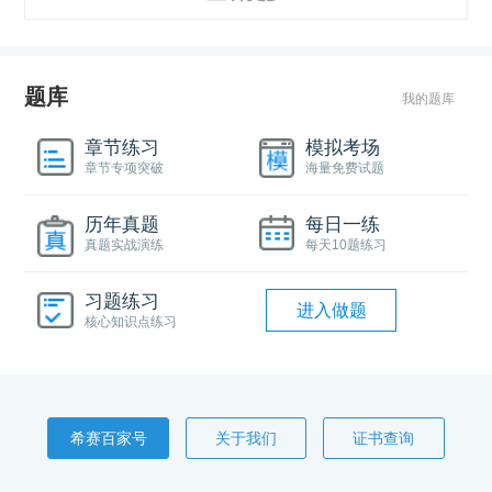
题库
我的题库
章节练习
模拟考场
章节专项突破
海量免费试题
历年真题
每日一练
真题实战演练
每天10题练习
习题练习
进入做题
核心知识点练习
希赛百家号
关于我们
证书查询