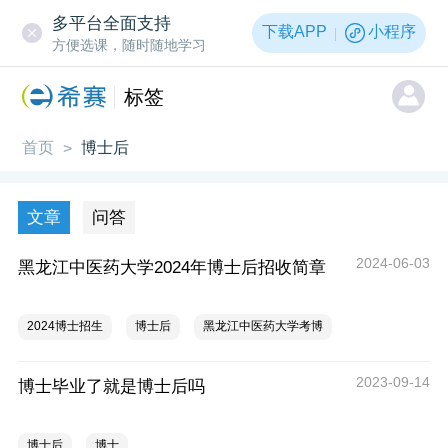
多平台全面支持
下载APP
小程序
方便选课，随时随地学习
标签
首页
博士后
>
文章
问答
2024-06-03
黑龙江中医药大学2024年博士后招收简章
2024博士招生
博士后
黑龙江中医药大学考博
2023-09-14
博士毕业了就是博士后吗
博士后
博士