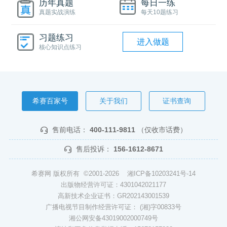
历年真题
每日一练
真题实战演练
每天10题练习
习题练习
进入做题
核心知识点练习
希赛百家号
关于我们
证书查询
售前电话：
400-111-9811
（仅收市话费）
售后投诉：
156-1612-8671
希赛网 版权所有 ©2001-2026
湘ICP备10203241号-14
出版物经营许可证：4301042021177
高新技术企业证书：GR202143001539
广播电视节目制作经营许可证： (湘)字00833号
湘公网安备43019002000749号