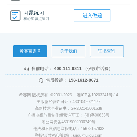
习题练习
进入做题
核心知识点练习
希赛百家号
关于我们
证书查询
售前电话：
400-111-9811
（仅收市话费）
售后投诉：
156-1612-8671
希赛网 版权所有 ©2001-2026
湘ICP备10203241号-14
出版物经营许可证：4301042021177
高新技术企业证书：GR202143001539
广播电视节目制作经营许可证： (湘)字00833号
湘公网安备43019002000749号
违法和不良信息举报电话：15673157832
举报/反馈/投诉邮箱：ujigu@ujigu.com