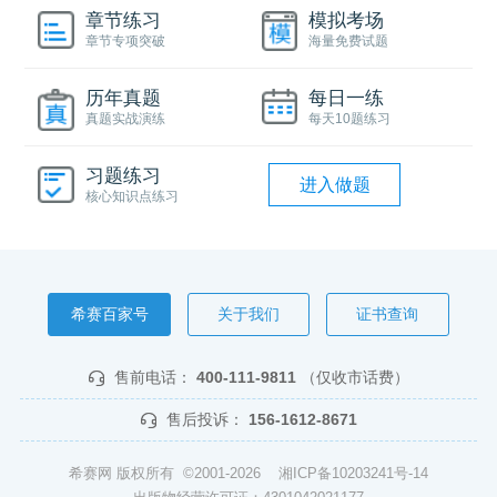
章节练习
模拟考场
章节专项突破
海量免费试题
历年真题
每日一练
真题实战演练
每天10题练习
习题练习
进入做题
核心知识点练习
希赛百家号
关于我们
证书查询
售前电话：
400-111-9811
（仅收市话费）
售后投诉：
156-1612-8671
希赛网 版权所有 ©2001-2026
湘ICP备10203241号-14