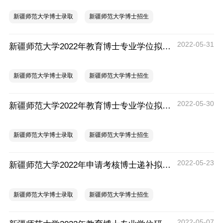
新疆师范大学博士录取
新疆师范大学博士招生
2022-05-31
新疆师范大学2022年教育博士专业学位拟录取补录名单公示（一）
新疆师范大学博士录取
新疆师范大学博士招生
2022-05-30
新疆师范大学2022年教育博士专业学位拟录取名单公示
新疆师范大学博士录取
新疆师范大学博士招生
2022-05-23
新疆师范大学2022年申请考核博士递补拟录取名单公示
新疆师范大学博士录取
新疆师范大学博士招生
2022-05-07