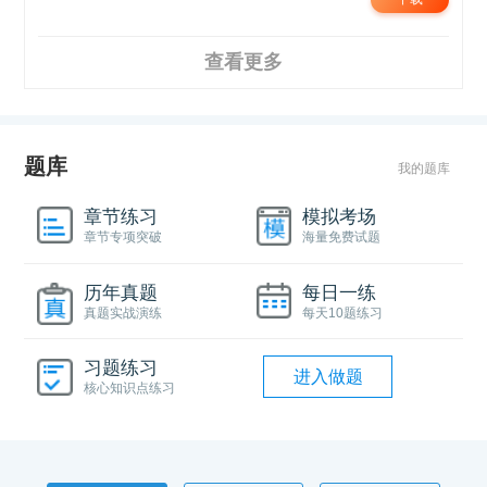
查看更多
题库
我的题库
章节练习
模拟考场
章节专项突破
海量免费试题
历年真题
每日一练
真题实战演练
每天10题练习
习题练习
进入做题
核心知识点练习