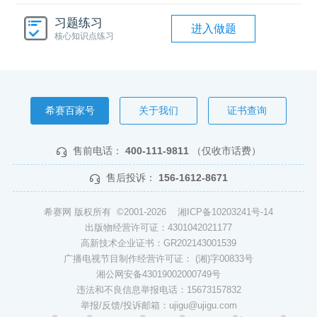
习题练习
进入做题
核心知识点练习
希赛百家号
关于我们
证书查询
售前电话：
400-111-9811
（仅收市话费）
售后投诉：
156-1612-8671
希赛网 版权所有 ©2001-2026
湘ICP备10203241号-14
出版物经营许可证：4301042021177
高新技术企业证书：GR202143001539
广播电视节目制作经营许可证： (湘)字00833号
湘公网安备43019002000749号
违法和不良信息举报电话：15673157832
举报/反馈/投诉邮箱：ujigu@ujigu.com