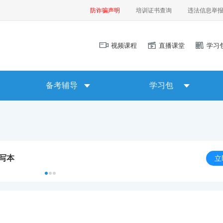
防诈骗声明
培训证书查询
违法信息举
视频课程
直播课堂
学习
备考辅导
学习包
默写本
立