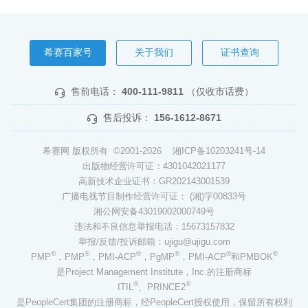
希赛百家号
关于我们
证书查询
售前电话：
400-111-9811
（仅收市话费）
售后投诉：
156-1612-8671
希赛网 版权所有 ©2001-2026
湘ICP备10203241号-14
出版物经营许可证：4301042021177
高新技术企业证书：GR202143001539
广播电视节目制作经营许可证： (湘)字00833号
湘公网安备43019002000749号
违法和不良信息举报电话：15673157832
举报/反馈/投诉邮箱：ujigu@ujigu.com
®
®
®
®
®
®
PMP
，PMP
，PMI-ACP
，PgMP
，PMI-ACP
和PMBOK
是Project Management Institute，Inc.的注册商标
®
®
ITIL
、PRINCE2
是PeopleCert集团的注册商标，经PeopleCert授权使用，保留所有权利