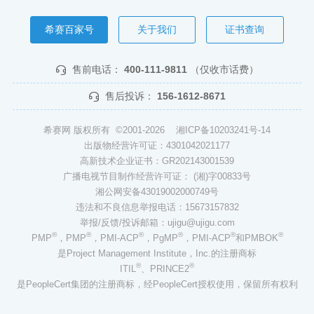
希赛百家号
关于我们
证书查询
售前电话：
400-111-9811
（仅收市话费）
售后投诉：
156-1612-8671
希赛网 版权所有 ©2001-2026
湘ICP备10203241号-14
出版物经营许可证：4301042021177
高新技术企业证书：GR202143001539
广播电视节目制作经营许可证： (湘)字00833号
湘公网安备43019002000749号
违法和不良信息举报电话：15673157832
举报/反馈/投诉邮箱：ujigu@ujigu.com
®
®
®
®
®
®
PMP
，PMP
，PMI-ACP
，PgMP
，PMI-ACP
和PMBOK
是Project Management Institute，Inc.的注册商标
®
®
ITIL
、PRINCE2
是PeopleCert集团的注册商标，经PeopleCert授权使用，保留所有权利