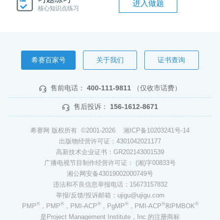
进入做题
核心知识点练习
希赛百家号
关于我们
证书查询
售前电话：
400-111-9811
（仅收市话费）
售后投诉：
156-1612-8671
希赛网 版权所有 ©2001-2026
湘ICP备10203241号-14
出版物经营许可证：4301042021177
高新技术企业证书：GR202143001539
广播电视节目制作经营许可证： (湘)字00833号
湘公网安备43019002000749号
违法和不良信息举报电话：15673157832
举报/反馈/投诉邮箱：ujigu@ujigu.com
®
®
®
®
®
®
PMP
，PMP
，PMI-ACP
，PgMP
，PMI-ACP
和PMBOK
是Project Management Institute，Inc.的注册商标