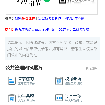
备考：
MPA
免费课程
丨
复试备考资料包
丨
MPA历年真题
热门：
近九年管综真题及详细解析
丨
2027英语二备考攻略
温馨提示：因考试政策、内容不断变化与调整，本网站
提供的以上信息仅供参考，如有异议，请考生以权威部
门公布的内容为准！
公共管理MPA题库
我的题库
章节练习
模拟考场
章节专项突破
海量免费试题
历年真题
每日一练
真题实战演练
每天10题练习