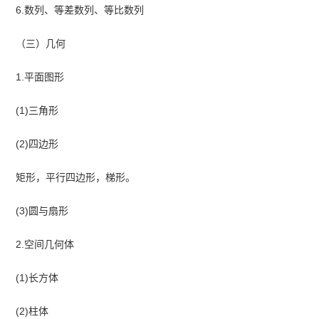
6.数列、等差数列、等比数列
（三）几何
1.平面图形
(1)三角形
(2)四边形
矩形，平行四边形，梯形。
(3)圆与扇形
2.空间几何体
(1)长方体
(2)柱体