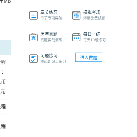
年MB
章节练习
模拟考场
章节专项突破
海量免费试题
历年真题
每日一练
真题实战演练
每天10题练习
习题练习
进入做题
全程
核心知识点练习
）：
民币
美元
全程
全程