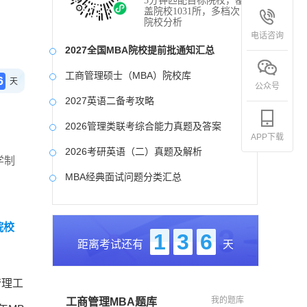
3分钟匹配目标院校，覆
盖院校1031所，多档次
院校分析
电话咨询
2027全国MBA院校提前批通知汇总
工商管理硕士（MBA）院校库
6
天
公众号
2027英语二备考攻略
2026管理类联考综合能力真题及答案
APP下载
2026考研英语（二）真题及解析
学制
MBA经典面试问题分类汇总
2017-2025近九年各科真题及详细解析
院校
考研英语（二）试题库
1
3
6
距离考试还有
天
2027写作备考攻略
管理工
我的题库
工商管理MBA题库