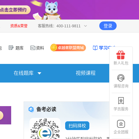
登录
报
资质&荣誉
客服热线：400-111-9811
包
题库
资料
新人礼包
在线题库
视频课程
课程咨询
备考必读
学员服务
扫码择校
企业团报