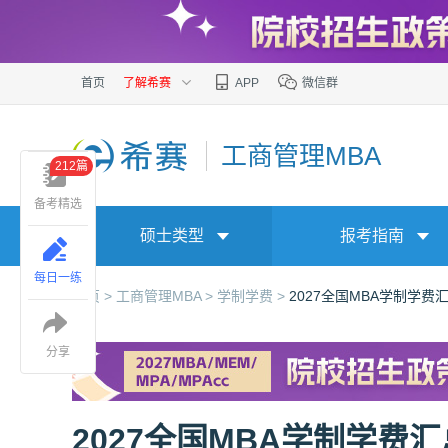
首页
了解希赛
APP
微信群
工商管理MBA
212篇
备考精选
硕士类型
报考指南
每日一练
首页 >
工商管理MBA >
学制学费 >
2027全国MBA学制学费
分享
2027全国MBA学制学费汇