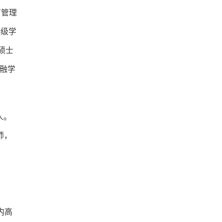
有管理
一级学
硕士
融学
人。
师，
内高