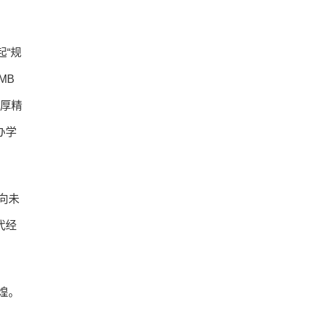
“规
MB
深厚精
办学
向未
代经
煌。