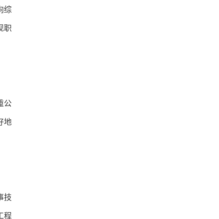
向综
现职
重公
好地
事技
工程