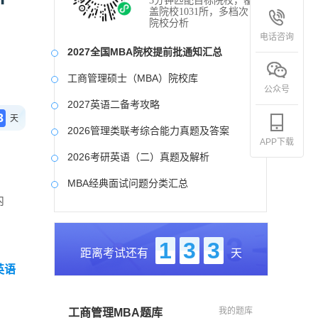
3分钟匹配目标院校，覆
盖院校1031所，多档次
院校分析
电话咨询
2027全国MBA院校提前批通知汇总
工商管理硕士（MBA）院校库
公众号
2027英语二备考攻略
3
天
2026管理类联考综合能力真题及答案
APP下载
2026考研英语（二）真题及解析
MBA经典面试问题分类汇总
内
2017-2025近九年各科真题及详细解析
考研英语（二）试题库
1
3
3
距离考试还有
天
2027写作备考攻略
英语
我的题库
工商管理MBA题库