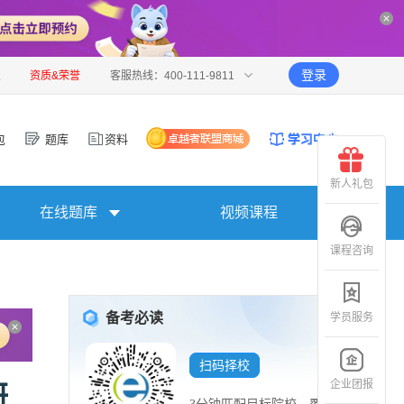
登录
报
资质&荣誉
客服热线：400-111-9811
包
题库
资料
新人礼包
在线题库
视频课程
课程咨询
备考必读
学员服务
扫码择校
企业团报
研