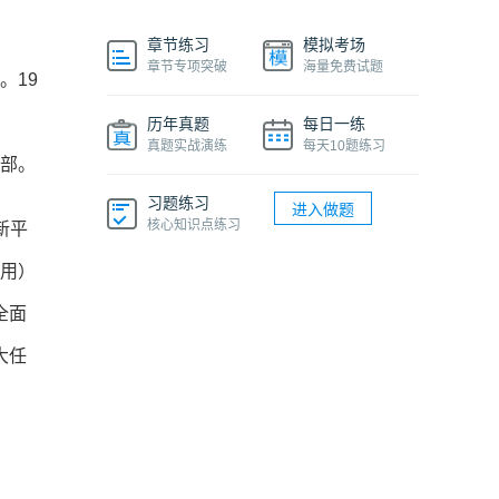
章节练习
模拟考场
章节专项突破
海量免费试题
。19
历年真题
每日一练
真题实战演练
每天10题练习
化部。
习题练习
进入做题
核心知识点练习
新平
应用）
全面
大任