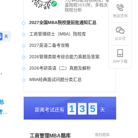
3分钟匹配目标院校，覆
盖院校1031所，多档次
院校分析
电话咨询
2027全国MBA院校提前批通知汇总
工商管理硕士（MBA）院校库
5
天
公众号
2027英语二备考攻略
2026管理类联考综合能力真题及答案
APP下载
2026考研英语（二）真题及解析
间，
MBA经典面试问题分类汇总
2017-2025近九年各科真题及详细解析
总
考研英语（二）试题库
1
3
5
距离考试还有
天
考研
2027写作备考攻略
我的题库
工商管理MBA题库