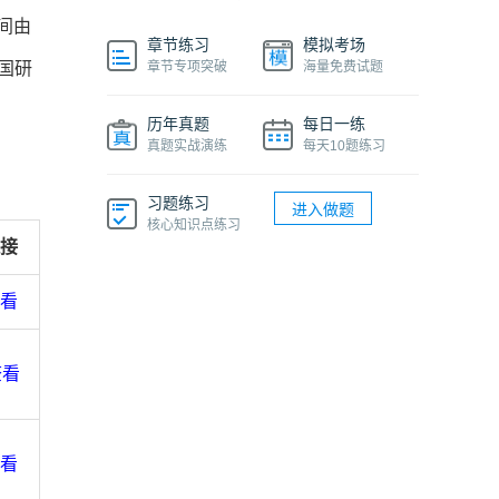
间由
章节练习
模拟考场
国研
章节专项突破
海量免费试题
历年真题
每日一练
真题实战演练
每天10题练习
习题练习
进入做题
核心知识点练习
接
看
查看
看