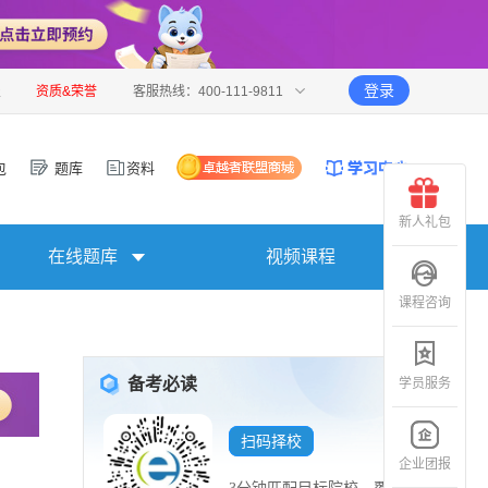
登录
报
资质&荣誉
客服热线：400-111-9811
包
题库
资料
新人礼包
在线题库
视频课程
课程咨询
备考必读
学员服务
扫码择校
企业团报