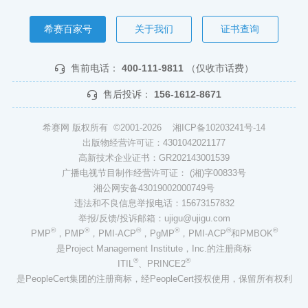
希赛百家号
关于我们
证书查询
售前电话：
400-111-9811
（仅收市话费）
售后投诉：
156-1612-8671
希赛网 版权所有 ©2001-2026
湘ICP备10203241号-14
出版物经营许可证：4301042021177
高新技术企业证书：GR202143001539
广播电视节目制作经营许可证： (湘)字00833号
湘公网安备43019002000749号
违法和不良信息举报电话：15673157832
举报/反馈/投诉邮箱：ujigu@ujigu.com
®
®
®
®
®
®
PMP
，PMP
，PMI-ACP
，PgMP
，PMI-ACP
和PMBOK
是Project Management Institute，Inc.的注册商标
®
®
ITIL
、PRINCE2
是PeopleCert集团的注册商标，经PeopleCert授权使用，保留所有权利