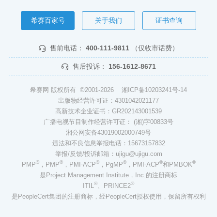
希赛百家号
关于我们
证书查询
售前电话：
400-111-9811
（仅收市话费）
售后投诉：
156-1612-8671
希赛网 版权所有 ©2001-2026
湘ICP备10203241号-14
出版物经营许可证：4301042021177
高新技术企业证书：GR202143001539
广播电视节目制作经营许可证： (湘)字00833号
湘公网安备43019002000749号
违法和不良信息举报电话：15673157832
举报/反馈/投诉邮箱：ujigu@ujigu.com
®
®
®
®
®
®
PMP
，PMP
，PMI-ACP
，PgMP
，PMI-ACP
和PMBOK
是Project Management Institute，Inc.的注册商标
®
®
ITIL
、PRINCE2
是PeopleCert集团的注册商标，经PeopleCert授权使用，保留所有权利