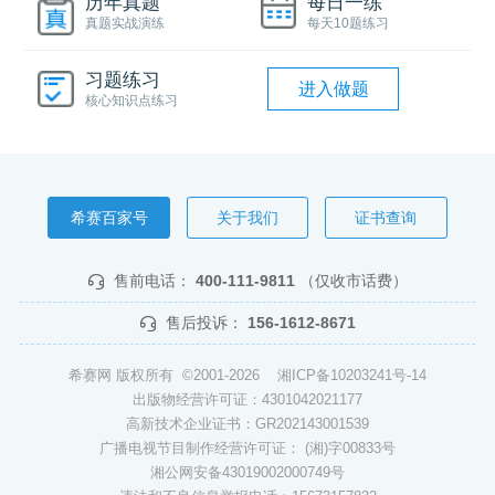
历年真题
每日一练
真题实战演练
每天10题练习
习题练习
进入做题
核心知识点练习
希赛百家号
关于我们
证书查询
售前电话：
400-111-9811
（仅收市话费）
售后投诉：
156-1612-8671
希赛网 版权所有 ©2001-2026
湘ICP备10203241号-14
出版物经营许可证：4301042021177
高新技术企业证书：GR202143001539
广播电视节目制作经营许可证： (湘)字00833号
湘公网安备43019002000749号