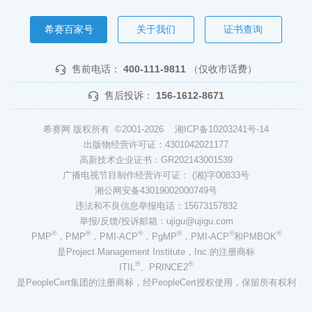
希赛百家号
关于我们
证书查询
售前电话：
400-111-9811
（仅收市话费）
售后投诉：
156-1612-8671
希赛网 版权所有 ©2001-2026
湘ICP备10203241号-14
出版物经营许可证：4301042021177
高新技术企业证书：GR202143001539
广播电视节目制作经营许可证： (湘)字00833号
湘公网安备43019002000749号
违法和不良信息举报电话：15673157832
举报/反馈/投诉邮箱：ujigu@ujigu.com
®
®
®
®
®
®
PMP
，PMP
，PMI-ACP
，PgMP
，PMI-ACP
和PMBOK
是Project Management Institute，Inc.的注册商标
®
®
ITIL
、PRINCE2
是PeopleCert集团的注册商标，经PeopleCert授权使用，保留所有权利