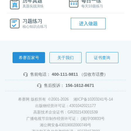
历年真题
每日一练
真题实战演练
每天10题练习
习题练习
进入做题
核心知识点练习
希赛百家号
关于我们
证书查询
售前电话：
400-111-9811
（仅收市话费）
售后投诉：
156-1612-8671
希赛网 版权所有 ©2001-2026
湘ICP备10203241号-14
出版物经营许可证：4301042021177
高新技术企业证书：GR202143001539
广播电视节目制作经营许可证： (湘)字00833号
湘公网安备43019002000749号