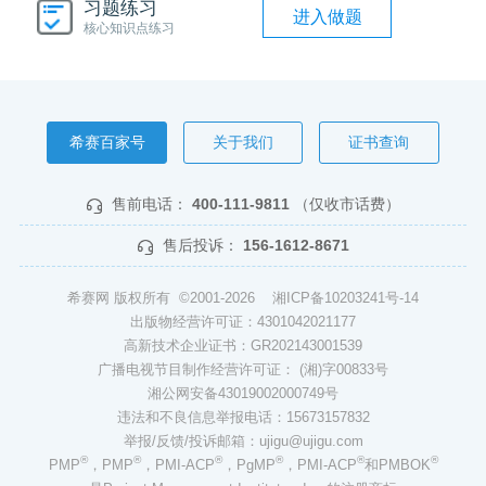
习题练习
进入做题
核心知识点练习
希赛百家号
关于我们
证书查询
售前电话：
400-111-9811
（仅收市话费）
售后投诉：
156-1612-8671
希赛网 版权所有 ©2001-2026
湘ICP备10203241号-14
出版物经营许可证：4301042021177
高新技术企业证书：GR202143001539
广播电视节目制作经营许可证： (湘)字00833号
湘公网安备43019002000749号
违法和不良信息举报电话：15673157832
举报/反馈/投诉邮箱：ujigu@ujigu.com
®
®
®
®
®
®
PMP
，PMP
，PMI-ACP
，PgMP
，PMI-ACP
和PMBOK