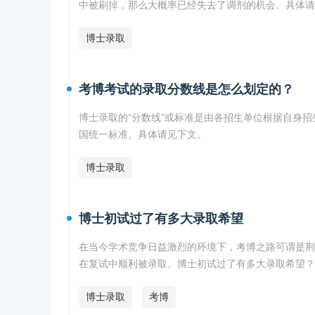
中被刷掉，那么大概率已经失去了调剂的机会。具体请
博士录取
考博考试的录取分数线是怎么划定的？
博士录取的“分数线”或标准是由各招生单位根据自身
国统一标准。具体请见下文。
博士录取
博士初试过了有多大录取希望
在当今学术竞争日益激烈的环境下，考博之路可谓是荆
在复试中顺利被录取。博士初试过了有多大录取希望？
博士录取
考博