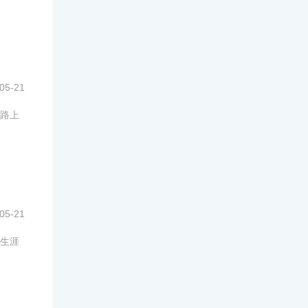
05-21
路上
05-21
生涯