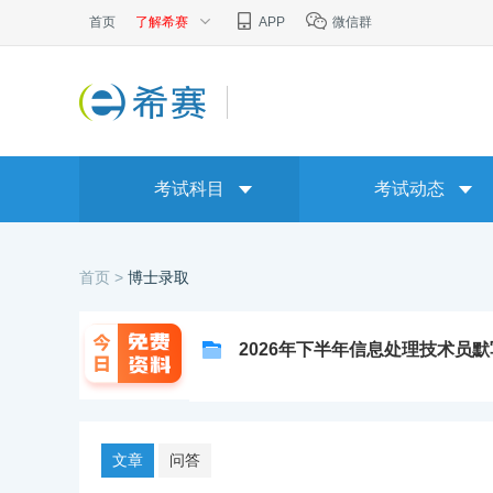
首页
了解希赛
APP
微信群
考试科目
考试动态
首页 >
博士录取
2026年下半年信息处理技术员
文章
问答