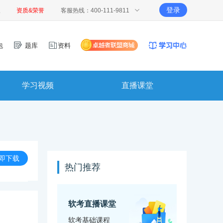
登录
报
资质&荣誉
客服热线：400-111-9811
包
题库
资料
学习视频
直播课堂
即下载
热门推荐
软考直播课堂
软考基础课程