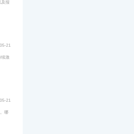
以及报
05-21
持续激
05-21
。哪