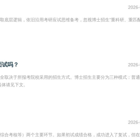
2026-
取底层逻辑，依旧沿用考研应试思维备考，忽视博士招生“重科研、重匹
面试吗？
2026-
全取决于所报考院校采用的招生方式。博士招生主要分为三种模式：普通
具体请见下文。
2026-
综合考核等）两个主要环节。如果初试成绩合格，成功进入了复试，但在