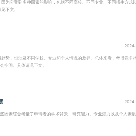
准，因为它受到多种因素的影响，包括不同高校、不同专业、不同招生方式
请见下文。
2024-
普遍趋势，也涉及不同学校、专业和个人情况的差异。总体来看，考博竞争
会空间。具体请见下文。
绩
2024-
些因素综合考量了申请者的学术背景、研究能力、专业潜力以及个人素质
。