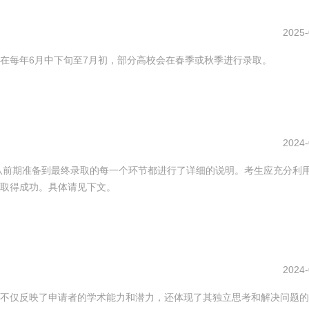
2025-
在每年6月中下旬至7月初，部分高校会在春季或秋季进行录取。
2024-
，从前期准备到最终录取的每一个环节都进行了详细的说明。考生应充分利
取得成功。具体请见下文。
2024-
不仅反映了申请者的学术能力和潜力，还体现了其独立思考和解决问题的