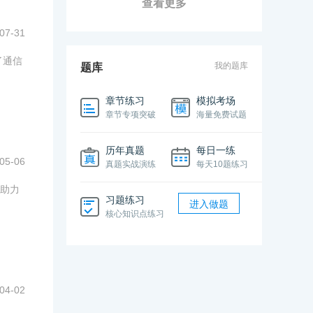
查看更多
07-31
了通信
我的题库
题库
章节练习
模拟考场
章节专项突破
海量免费试题
历年真题
每日一练
05-06
真题实战演练
每天10题练习
助力
习题练习
进入做题
核心知识点练习
04-02