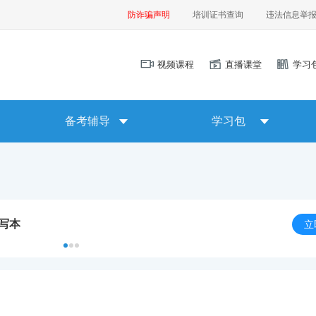
防诈骗声明
培训证书查询
违法信息举
视频课程
直播课堂
学习
备考辅导
学习包
默写本
立