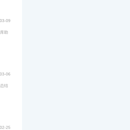
03-09
库助
03-06
总结
02-25