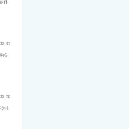
级各科
03-31
助备
03-20
成为中