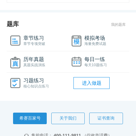
题库
我的题库
章节练习
模拟考场
章节专项突破
海量免费试题
历年真题
每日一练
真题实战演练
每天10题练习
习题练习
进入做题
核心知识点练习
希赛百家号
关于我们
证书查询
售前电话：
400-111-9811
（仅收市话费）