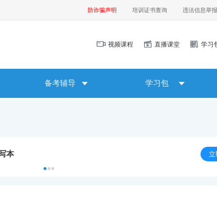
防诈骗声明
培训证书查询
违法信息举
视频课程
直播课堂
学习
备考辅导
学习包
默写本
立