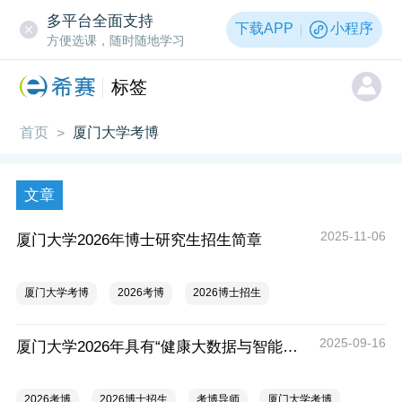
多平台全面支持
下载APP
小程序
方便选课，随时随地学习
标签
首页
厦门大学考博
>
文章
2025-11-06
厦门大学2026年博士研究生招生简章
厦门大学考博
2026考博
2026博士招生
2025-09-16
厦门大学2026年具有“健康大数据与智能医学”学术型硕博士研究生招生资格导师名单
2026考博
2026博士招生
考博导师
厦门大学考博