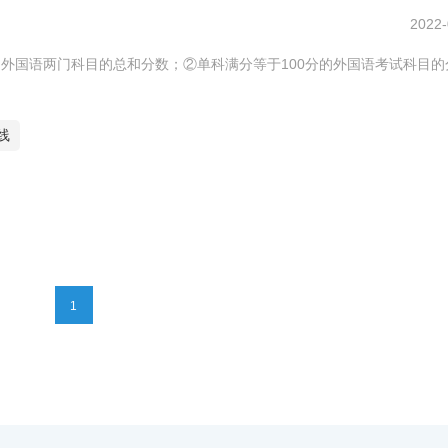
2022-
和外国语两门科目的总和分数；②单科满分等于100分的外国语考试科目的
线
1