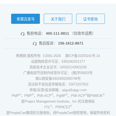
希赛百家号
关于我们
证书查询
售前电话：
400-111-9811
（仅收市话费）
售后投诉：
156-1612-8671
希赛网 版权所有 ©2001-2026
湘ICP备10203241号-14
出版物经营许可证：4301042021177
高新技术企业证书：GR202143001539
广播电视节目制作经营许可证： (湘)字00833号
湘公网安备43019002000749号
违法和不良信息举报电话：15673157832
举报/反馈/投诉邮箱：ujigu@ujigu.com
®
®
®
®
®
®
PMP
，PMP
，PMI-ACP
，PgMP
，PMI-ACP
和PMBOK
是Project Management Institute，Inc.的注册商标
®
®
ITIL
、PRINCE2
是PeopleCert集团的注册商标，经PeopleCert授权使用，保留所有权利