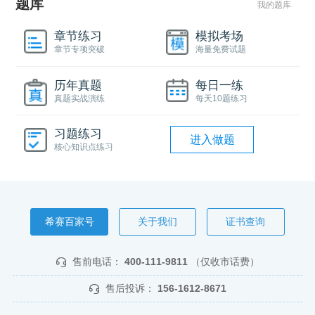
题库
我的题库
章节练习
模拟考场
章节专项突破
海量免费试题
历年真题
每日一练
真题实战演练
每天10题练习
习题练习
进入做题
核心知识点练习
希赛百家号
关于我们
证书查询
售前电话：
400-111-9811
（仅收市话费）
售后投诉：
156-1612-8671