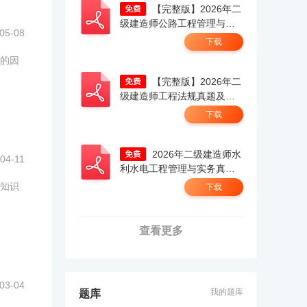
【完整版】2026年二
级建造师公路工程管理与实
05-08
务真题解析（考生回忆
下载
版）.pdf
的因
【完整版】2026年二
级建造师工程法规真题及答
案解析（5.30）（考生回忆
下载
版）.pdf
2026年二级建造师水
04-11
利水电工程管理与实务真题
答案及解析（考生回忆
知识
下载
版）.pdf
查看更多
03-04
我的题库
题库