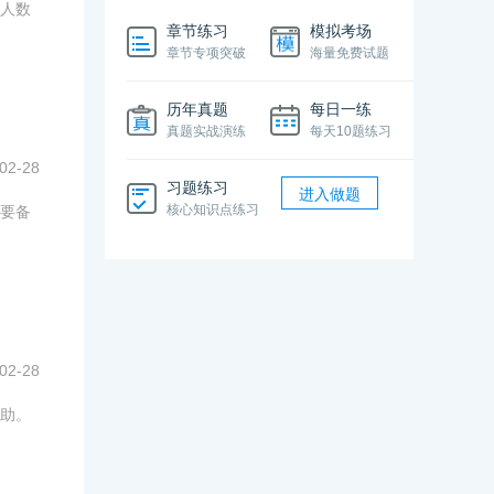
人数
章节练习
模拟考场
章节专项突破
海量免费试题
历年真题
每日一练
真题实战演练
每天10题练习
02-28
习题练习
进入做题
核心知识点练习
要备
02-28
助。