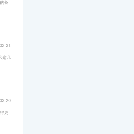
的备
03-31
么这几
03-20
得更