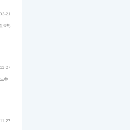
02-21
程法规
11-27
生参
11-27