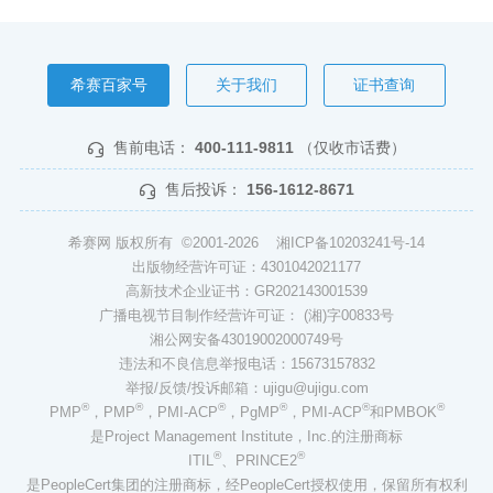
希赛百家号
关于我们
证书查询
售前电话：
400-111-9811
（仅收市话费）
售后投诉：
156-1612-8671
希赛网 版权所有 ©2001-2026
湘ICP备10203241号-14
出版物经营许可证：4301042021177
高新技术企业证书：GR202143001539
广播电视节目制作经营许可证： (湘)字00833号
湘公网安备43019002000749号
违法和不良信息举报电话：15673157832
举报/反馈/投诉邮箱：ujigu@ujigu.com
®
®
®
®
®
®
PMP
，PMP
，PMI-ACP
，PgMP
，PMI-ACP
和PMBOK
是Project Management Institute，Inc.的注册商标
®
®
ITIL
、PRINCE2
是PeopleCert集团的注册商标，经PeopleCert授权使用，保留所有权利