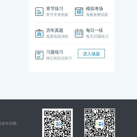
章节练习
模拟考场
章节专项突破
海量免费试题
历年真题
每日一练
真题实战演练
每天10题练习
习题练习
进入做题
核心知识点练习
仅收市话费）