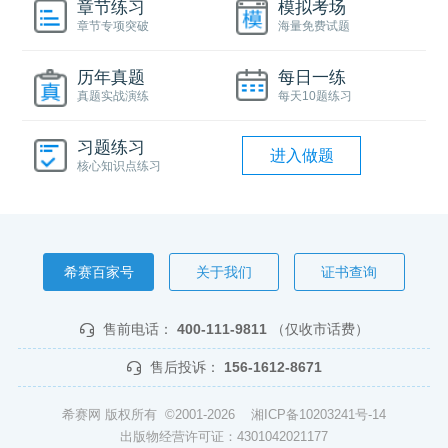
章节练习
模拟考场
章节专项突破
海量免费试题
历年真题
每日一练
真题实战演练
每天10题练习
习题练习
进入做题
核心知识点练习
希赛百家号
关于我们
证书查询
售前电话：
400-111-9811
（仅收市话费）
售后投诉：
156-1612-8671
希赛网 版权所有 ©2001-2026
湘ICP备10203241号-14
出版物经营许可证：4301042021177