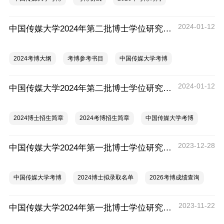
2024-01-12
中国传媒大学2024年第二批博士学位研究生招生初试科目考试大纲
2024考博大纲
考博参考书目
中国传媒大学考博
2024-01-12
中国传媒大学2024年第二批博士学位研究生招生简章
2024博士招生简章
2024考博招生简章
中国传媒大学考博
2023-12-28
中国传媒大学2024年第一批博士学位研究生招生复试成绩及拟录取结果查询
中国传媒大学考博
2024博士拟录取名单
2026考博成绩查询
2023-11-22
中国传媒大学2024年第一批博士学位研究生招生考试复试考生须知