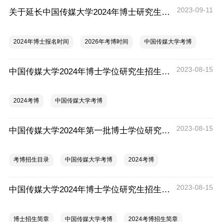
2023-09-11
关于延长中国传媒大学2024年博士研究生网上报名时间的通知
2024年博士报名时间
2026年考博时间
中国传媒大学考博
2023-08-15
中国传媒大学2024年博士学位研究生招生初试及复试笔试科目考试大纲
2024考博
中国传媒大学考博
2023-08-15
中国传媒大学2024年第一批博士学位研究生招生专业目录
考博招生目录
中国传媒大学考博
2024考博
2023-08-15
中国传媒大学2024年博士学位研究生招生简章
博士招生简章
中国传媒大学考博
2024考博招生简章