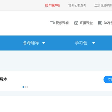
防诈骗声明
培训证书查询
违法信息举
视频课程
直播课堂
学习
备考辅导
学习包
默写本
立