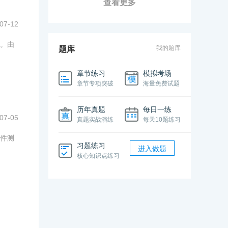
查看更多
07-12
。由
我的题库
题库
章节练习
模拟考场
章节专项突破
海量免费试题
历年真题
每日一练
07-05
真题实战演练
每天10题练习
件测
习题练习
进入做题
核心知识点练习