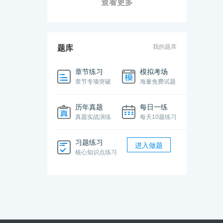
查看更多
我的题库
题库
章节练习
模拟考场
章节专项突破
海量免费试题
历年真题
每日一练
真题实战演练
每天10题练习
习题练习
进入做题
核心知识点练习