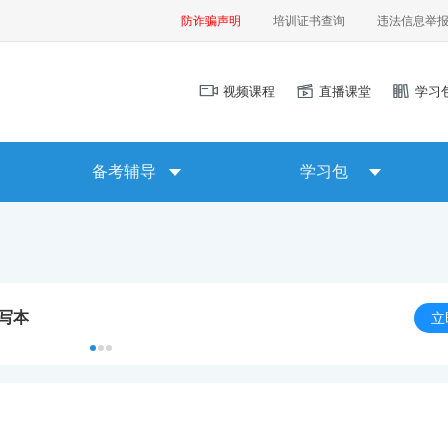
防诈骗声明
培训证书查询
违法信息举
视频课程
直播课堂
学习
备考辅导
学习包
默写本
立